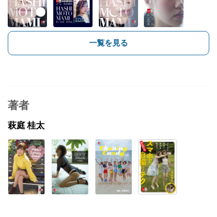
一覧を見る
著者
萩庭 桂太