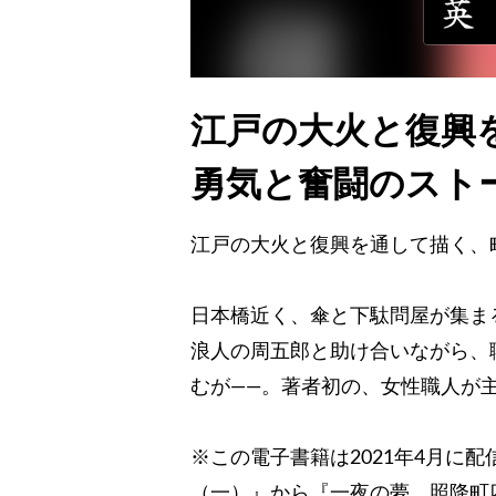
江戸の大火と復興
勇気と奮闘のスト
江戸の大火と復興を通して描く、
日本橋近く、傘と下駄問屋が集ま
浪人の周五郎と助け合いながら、
むが――。著者初の、女性職人が
※この電子書籍は2021年4月に
（一）』から『一夜の夢 照降町