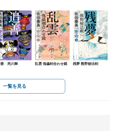
追善 死の舞
乱雲 傀儡剣合わせ鏡
残夢 熊野秘法剣
一覧を見る