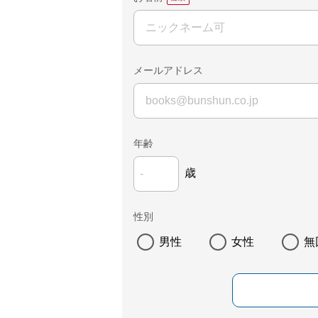
メールアドレス
年齢
歳
性別
男性
女性
無