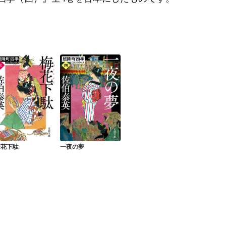
梅花下駄
一夜の夢