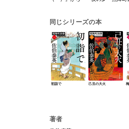
同じシリーズの本
初詣で
己丑の大火
著者