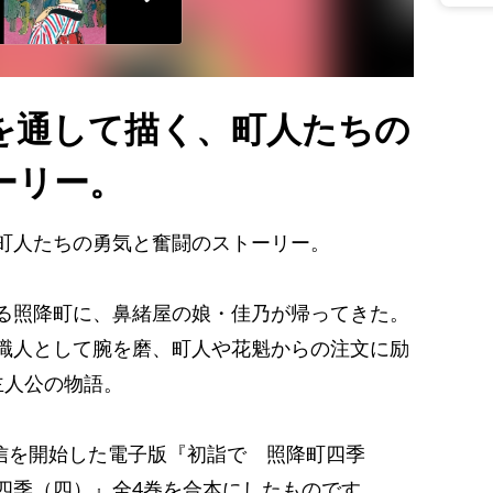
を通して描く、町人たちの
ーリー。
町人たちの勇気と奮闘のストーリー。
る照降町に、鼻緒屋の娘・佳乃が帰ってきた。
職人として腕を磨、町人や花魁からの注文に励
主人公の物語。
配信を開始した電子版『初詣で 照降町四季
四季（四）』全4巻を合本にしたものです。