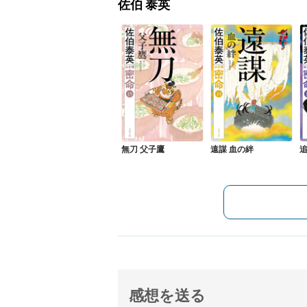
佐伯 泰英
無刀 父子鷹
遠謀 血の絆
感想を送る