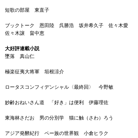
短歌の部屋 東直子
ブックトーク 恩田陸 呉勝浩 坂井希久子 佐々木愛
佐々木譲 畠中恵
大好評連載小説
墜落 真山仁
極楽征夷大将軍 垣根涼介
ロータスコンフィデンシャル〈最終回〉 今野敏
妙齢おねいさん道 「好き」は便利 伊藤理佐
東海林さだお 男の分別学 猫に触（さわ）ろう
アジア発酵紀行 ペー族の世界観 小倉ヒラク