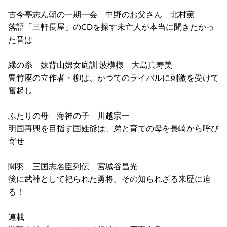
古今亭志ん朝の一期一会 中野のお父さん 北村薫
落語「三軒長屋」のCDを探す未亡人が本当に聞きたかっ
た音は
縁の糸 妹背山婦女庭訓 波模様 大島真寿美
豊竹座の立作者・柳は、かつてのライバルに刺激を受けて
奮起し
ふたりの母 海神の子 川越宗一
明国再興を目指す国姓爺は、弟と育ての母を長崎から呼び
寄せ
関羽 三国志名臣列伝 宮城谷昌光
後に武神として祀られた勇将。その知られざる来歴に迫
る！
連載