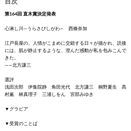
目次
第164回 直木賞決定発表
心淋し川―うらさびしがわ― 西條奈加
江戸長屋の、人情がこまめに交錯する日々が描かれ、読後
には、肌が静止するような、澄んだ感動が私を包みこんで
きた。
――北方謙三
選評
浅田次郎 伊集院静 角田光代 北方謙三 桐野夏生 髙
村薫 林真理子 三浦しをん 宮部みゆき
▼グラビア
▼受賞のことば