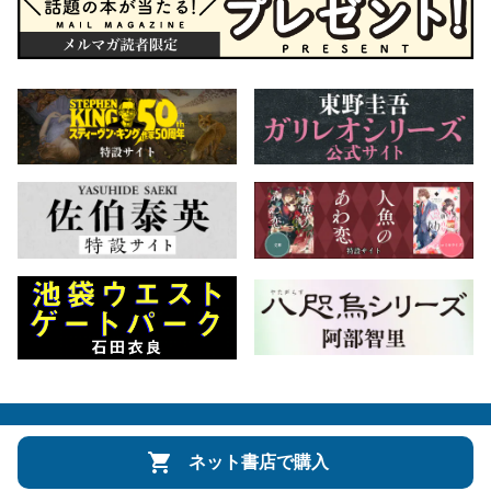
会社概要
自費出版のご案内
お問合せ
ネット書店で購入
株式会社文藝春秋
文春オンライン
Number Web
CREA WEB
Copyright © Bungeishunju Ltd.