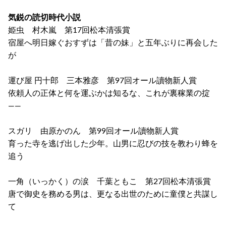
気鋭の読切時代小説
姫虫 村木嵐 第17回松本清張賞
宿屋へ明日嫁ぐおすずは「昔の妹」と五年ぶりに再会した
が
運び屋 円十郎 三本雅彦 第97回オール讀物新人賞
依頼人の正体と何を運ぶかは知るな、これが裏稼業の掟
――
スガリ 由原かのん 第99回オール讀物新人賞
育った寺を逃げ出した少年。山男に忍びの技を教わり蜂を
追う
一角（いっかく）の涙 千葉ともこ 第27回松本清張賞
唐で御史を務める男は、更なる出世のために童僕と共謀し
て