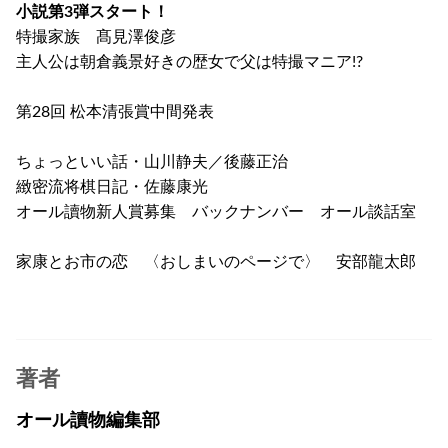
小説第3弾スタート！
特撮家族 髙見澤俊彦
主人公は朝倉義景好きの歴女で父は特撮マニア!?
第28回 松本清張賞中間発表
ちょっといい話・山川静夫／後藤正治
緻密流将棋日記・佐藤康光
オール讀物新人賞募集 バックナンバー オール談話室
家康とお市の恋 〈おしまいのページで〉 安部龍太郎
著者
オール讀物編集部