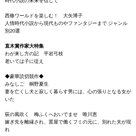
時代小説の未来を信じて
西條ワールドを楽しむ！ 大矢博子
人情時代小説から現代ものやファンタジーまで ジャンル
別20選
直木賞作家大特集
わが来し方の記 平岩弓枝
老いては子に従え
◆豪華読切競作◆
みなしご 桐野夏生
妻を亡くし犬と寂しく暮らす男には、心の張りとなる女が
いた
荻の風吹く 梅ふくへおいでませ 唯川恵
嫁ぎ先を離縁され、置屋で働くフミの元に、別れた夫が現
れ