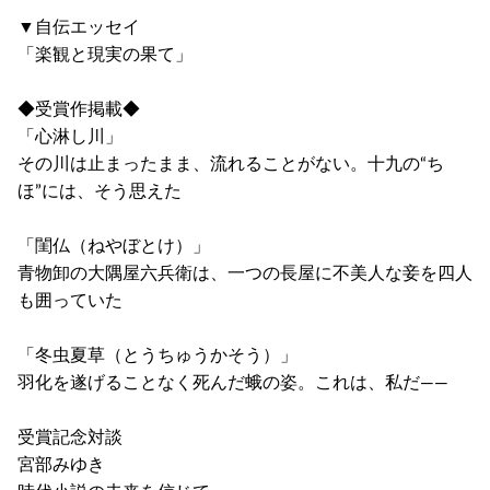
▼自伝エッセイ
「楽観と現実の果て」
◆受賞作掲載◆
「心淋し川」
その川は止まったまま、流れることがない。十九の“ち
ほ”には、そう思えた
「閨仏（ねやぼとけ）」
青物卸の大隅屋六兵衛は、一つの長屋に不美人な妾を四人
も囲っていた
「冬虫夏草（とうちゅうかそう）」
羽化を遂げることなく死んだ蛾の姿。これは、私だ――
受賞記念対談
宮部みゆき