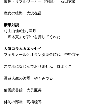
巣鴨トリプルワーカー〈後編〉 石田衣良
魔女の後悔 大沢在昌
豪華対談
村山由佳×辻村深月
「直木賞」が背中を押してくれた
人気コラム＆エッセイ
フェルメールとオランダ黄金時代 中野京子
スマホになじんでおりません 群ようこ
漫遊人生の終焉 やくみつる
偏愛読書館 大貫亜美
俳句の部屋 高橋睦郎