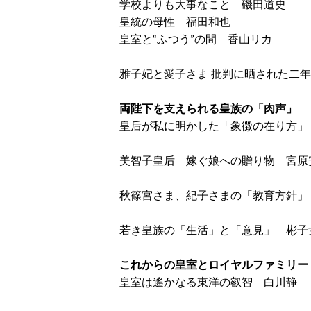
学校よりも大事なこと 磯田道史
皇統の母性 福田和也
皇室と“ふつう”の間 香山リカ
雅子妃と愛子さま 批判に晒された二
両陛下を支えられる皇族の「肉声」
皇后が私に明かした「象徴の在り方」
美智子皇后 嫁ぐ娘への贈り物 宮原
秋篠宮さま、紀子さまの「教育方針」
若き皇族の「生活」と「意見」 彬子
これからの皇室とロイヤルファミリー
皇室は遙かなる東洋の叡智 白川静