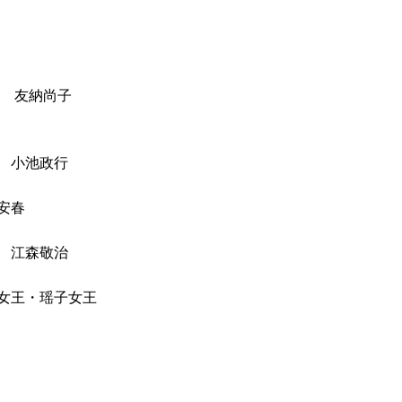
年 友納尚子
 小池政行
安春
 江森敬治
女王・瑶子女王