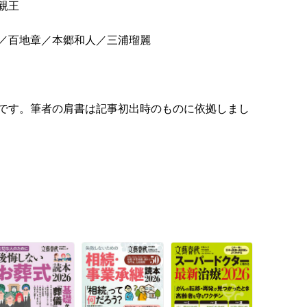
親王
／百地章／本郷和人／三浦瑠麗
です。筆者の肩書は記事初出時のものに依拠しまし