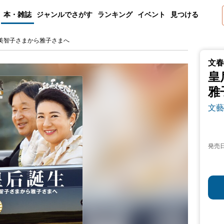
本・雑誌
ジャンルでさがす
ランキング
イベント
見つける
 美智子さまから雅子さまへ
文春
皇
雅
文藝
発売