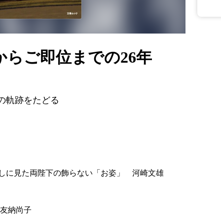
からご即位までの26年
の軌跡をたどる
しに見た両陛下の飾らない「お姿」 河崎文雄
 友納尚子