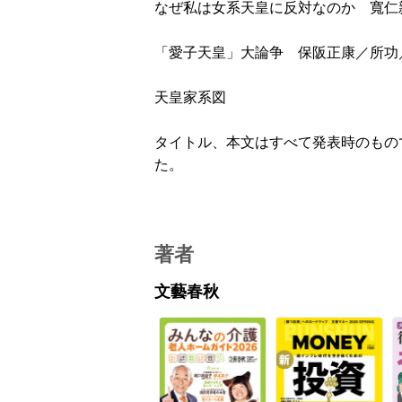
なぜ私は女系天皇に反対なのか 寬仁
「愛子天皇」大論争 保阪正康／所功
天皇家系図
タイトル、本文はすべて発表時のもの
た。
著者
文藝春秋