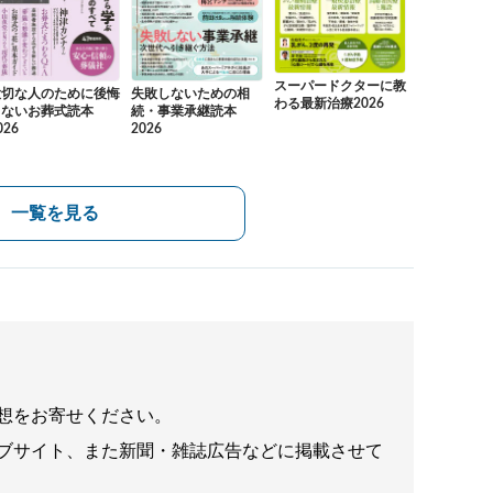
スーパードクターに教
大切な人のために後悔
失敗しないための相
わる最新治療2026
しないお葬式読本
続・事業承継読本
026
2026
一覧を見る
想をお寄せください。
ブサイト、また新聞・雑誌広告などに掲載させて