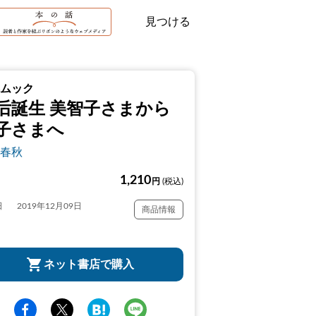
見つける
ムック
后誕生 美智子さまから
子さまへ
春秋
1,210
円
(税込)
日
2019年12月09日
商品情報
ネット書店で購入