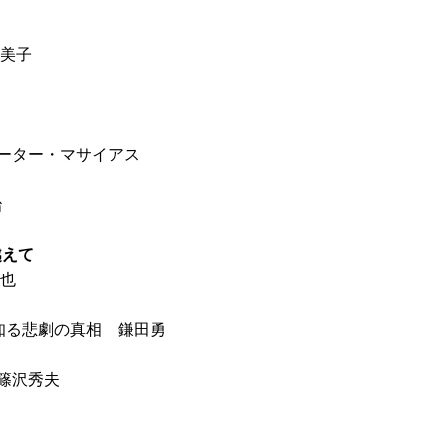
美子
ーター・マサイアス
治
越えて
和也
が知る悲劇の真相 鎌田勇
篠沢秀夫