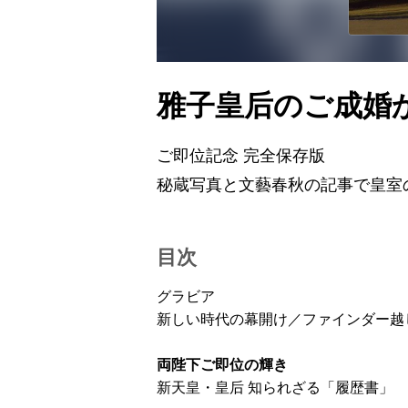
雅子皇后のご成婚
ご即位記念 完全保存版
秘蔵写真と文藝春秋の記事で皇室
目次
グラビア
新しい時代の幕開け／ファインダー越
両陛下ご即位の輝き
新天皇・皇后 知られざる「履歴書」