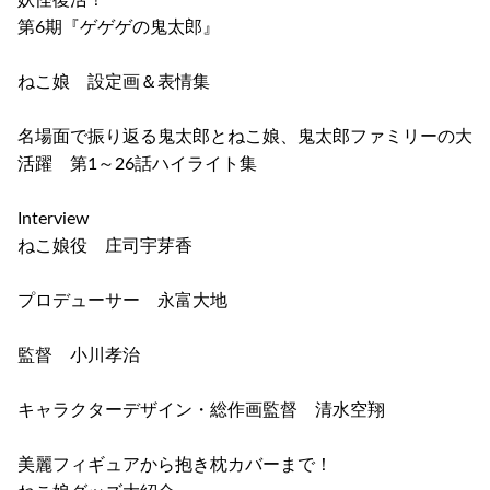
妖怪復活！
第6期『ゲゲゲの鬼太郎』
ねこ娘 設定画＆表情集
名場面で振り返る鬼太郎とねこ娘、鬼太郎ファミリーの大
活躍 第1～26話ハイライト集
Interview
ねこ娘役 庄司宇芽香
プロデューサー 永富大地
監督 小川孝治
キャラクターデザイン・総作画監督 清水空翔
美麗フィギュアから抱き枕カバーまで！