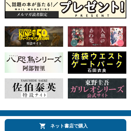
会社概要
自費出版のご案内
お問合せ
ネット書店で購入
株式会社文藝春秋
文春オンライン
Number Web
CREA WEB