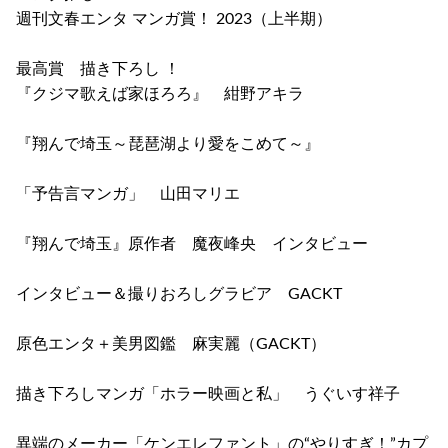
週刊文春エンタ マンガ賞！ 2023（上半期）
最高賞 描き下ろし ！
『クジマ歌えば家ほろろ』 紺野アキラ
『翔んで埼玉～琵琶湖より愛をこめて～』
「予告言マンガ」 山田マリエ
『翔んで埼玉』原作者 魔夜峰央 インタビュー
インタビュー＆撮りおろしグラビア GACKT
原色エンタ＋美男図鑑 麻実麗（GACKT）
描き下ろしマンガ「ホラー映画と私」 うぐいす祥子
異端のメーカー「ケンエレファント」の“やりすぎ！”カプ