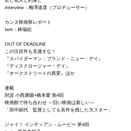
君と花火と約束と
interview：梅澤道彦（プロデューサー）
カンヌ映画祭レポート
text：林瑞絵
OUT OF DEADLINE
この注目作も見逃すな！
『スパイダーマン：ブランド・ニュー・デイ』
『ディスクロージャー・デイ』
『オークストリートの異変』ほか
連載
対談 小西康陽×橋本愛 第4回
映画館で待ち合わせ ～旧い映画は新しい～
「田中絹代 監督としても名作を残した大スター」
ジャイ！ インディアン・ムービー 第4回