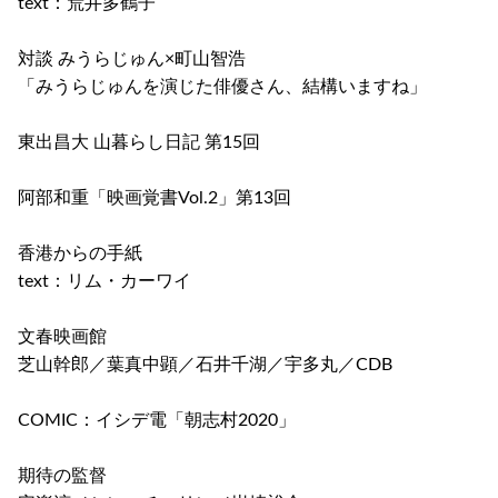
text：荒井多鶴子
対談 みうらじゅん×町山智浩
「みうらじゅんを演じた俳優さん、結構いますね」
東出昌大 山暮らし日記 第15回
阿部和重「映画覚書Vol.2」第13回
香港からの手紙
text：リム・カーワイ
文春映画館
芝山幹郎／葉真中顕／石井千湖／宇多丸／CDB
COMIC：イシデ電「朝志村2020」
期待の監督