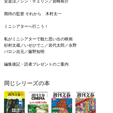
安楽涼／シン・チェリン／岩崎裕介
期待の監督 それから 木村太一
ミニシアターへ行こう！
私がミニシアターで観た思い出の映画
杉村太蔵／いせひでこ／岩代太郎／永野
バロン吉元／藤野知明
編集後記・読者プレゼントのご案内
同じシリーズの本