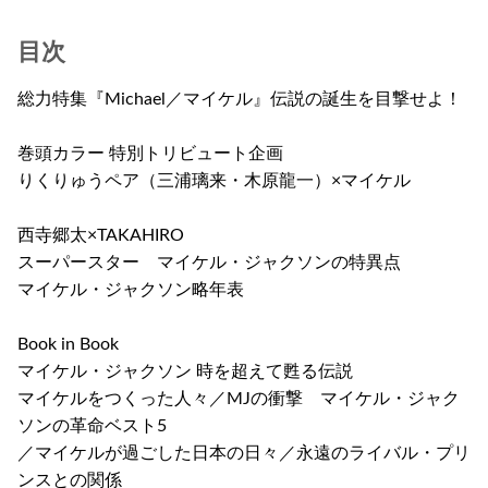
目次
総力特集『Michael／マイケル』伝説の誕生を目撃せよ！
巻頭カラー 特別トリビュート企画
りくりゅうペア（三浦璃来・木原龍一）×マイケル
西寺郷太×TAKAHIRO
スーパースター マイケル・ジャクソンの特異点
マイケル・ジャクソン略年表
Book in Book
マイケル・ジャクソン 時を超えて甦る伝説
マイケルをつくった人々／MJの衝撃 マイケル・ジャク
ソンの革命ベスト5
／マイケルが過ごした日本の日々／永遠のライバル・プリ
ンスとの関係