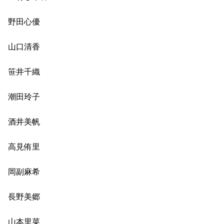
野田心優
山口清香
笹井千織
潮田玲子
酒井美帆
高見侑里
岡副麻希
長野美郷
山本里菜