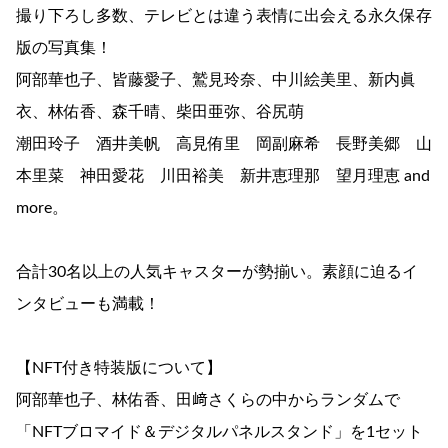
撮り下ろし多数、テレビとは違う表情に出会える永久保存
版の写真集！
阿部華也子、皆藤愛子、鷲見玲奈、中川絵美里、新内眞
衣、林佑香、森千晴、柴田亜弥、谷尻萌
潮田玲子 酒井美帆 高見侑里 岡副麻希 長野美郷 山
本里菜 神田愛花 川田裕美 新井恵理那 望月理恵 and
more。
合計30名以上の人気キャスターが勢揃い。素顔に迫るイ
ンタビューも満載！
【NFT付き特装版について】
阿部華也子、林佑香、田﨑さくらの中からランダムで
「NFTブロマイド＆デジタルパネルスタンド」を1セット