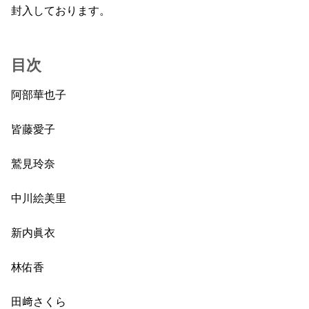
封入しております。
目次
阿部華也子
皆藤愛子
鷲見玲奈
中川絵美里
新内眞衣
林佑香
田﨑さくら