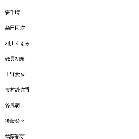
森千晴
柴田阿弥
刈川くるみ
磯貝初奈
上野愛奈
市村紗弥香
谷尻萌
後藤楽々
武藤彩芽