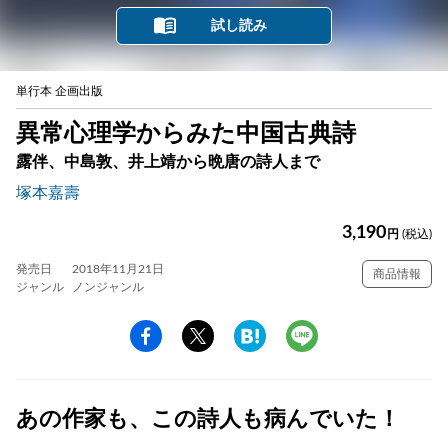
試し読み
単行本 企画出版
異常心理学からみた中国古典詩
露伴、中島敦、井上靖から晩唐の詩人まで
塚本嘉壽
3,190
円
(税込)
発売日
2018年11月21日
商品情報
ジャンル
ノンジャンル
あの作家も、この詩人も病んでいた！