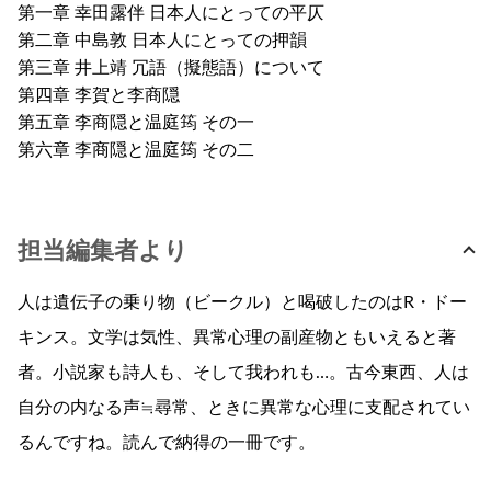
第一章 幸田露伴 日本人にとっての平仄
第二章 中島敦 日本人にとっての押韻
第三章 井上靖 冗語（擬態語）について
第四章 李賀と李商隠
第五章 李商隠と温庭筠 その一
第六章 李商隠と温庭筠 その二
担当編集者より
人は遺伝子の乗り物（ビークル）と喝破したのはR・ドー
キンス。文学は気性、異常心理の副産物ともいえると著
者。小説家も詩人も、そして我われも…。古今東西、人は
自分の内なる声≒尋常、ときに異常な心理に支配されてい
るんですね。読んで納得の一冊です。