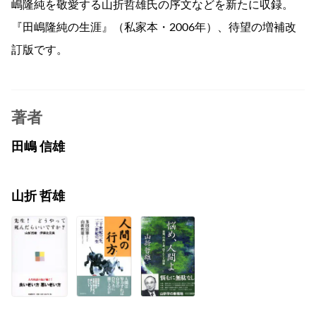
嶋隆純を敬愛する山折哲雄氏の序文などを新たに収録。
『田嶋隆純の生涯』（私家本・2006年）、待望の増補改
訂版です。
著者
田嶋 信雄
山折 哲雄