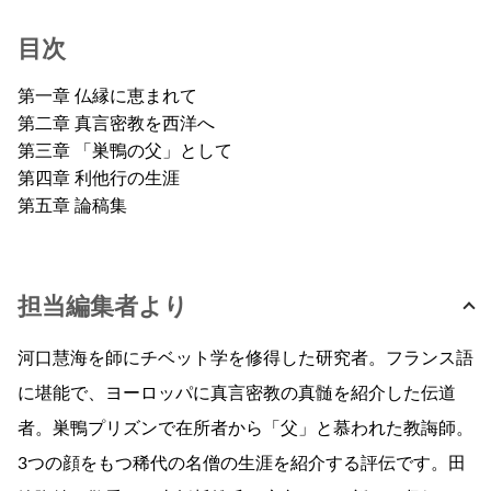
目次
第一章 仏縁に恵まれて
第二章 真言密教を西洋へ
第三章 「巣鴨の父」として
第四章 利他行の生涯
第五章 論稿集
担当編集者より
河口慧海を師にチベット学を修得した研究者。フランス語
に堪能で、ヨーロッパに真言密教の真髄を紹介した伝道
者。巣鴨プリズンで在所者から「父」と慕われた教誨師。
3つの顔をもつ稀代の名僧の生涯を紹介する評伝です。田