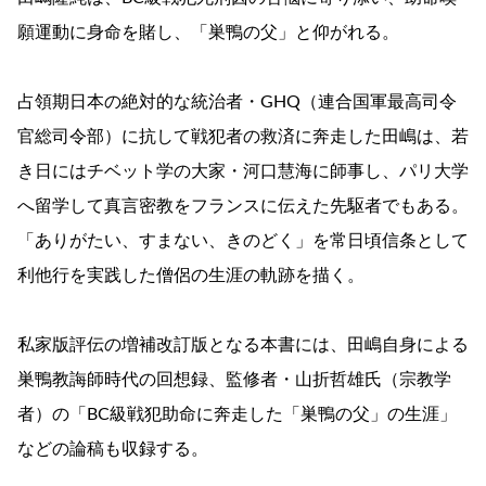
願運動に身命を賭し、「巣鴨の父」と仰がれる。
占領期日本の絶対的な統治者・GHQ（連合国軍最高司令
官総司令部）に抗して戦犯者の救済に奔走した田嶋は、若
き日にはチベット学の大家・河口慧海に師事し、パリ大学
へ留学して真言密教をフランスに伝えた先駆者でもある。
「ありがたい、すまない、きのどく」を常日頃信条として
利他行を実践した僧侶の生涯の軌跡を描く。
私家版評伝の増補改訂版となる本書には、田嶋自身による
巣鴨教誨師時代の回想録、監修者・山折哲雄氏（宗教学
者）の「BC級戦犯助命に奔走した「巣鴨の父」の生涯」
などの論稿も収録する。