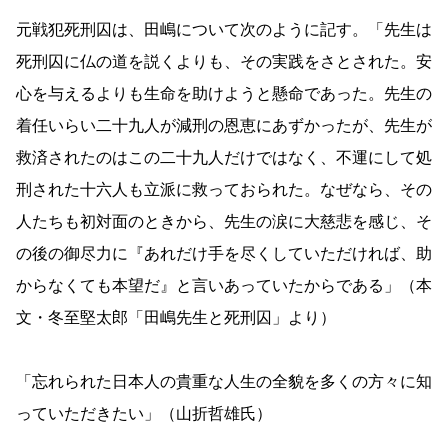
元戦犯死刑囚は、田嶋について次のように記す。「先生は
死刑囚に仏の道を説くよりも、その実践をさとされた。安
心を与えるよりも生命を助けようと懸命であった。先生の
着任いらい二十九人が減刑の恩恵にあずかったが、先生が
救済されたのはこの二十九人だけではなく、不運にして処
刑された十六人も立派に救っておられた。なぜなら、その
人たちも初対面のときから、先生の涙に大慈悲を感じ、そ
の後の御尽力に『あれだけ手を尽くしていただければ、助
からなくても本望だ』と言いあっていたからである」（本
文・冬至堅太郎「田嶋先生と死刑囚」より）
「忘れられた日本人の貴重な人生の全貌を多くの方々に知
っていただきたい」（山折哲雄氏）