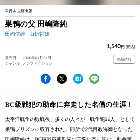
単行本 企画出版
巣鴨の父 田嶋隆純
田嶋信雄
山折哲雄
1,540
円
(税込)
発売日
2020年01月29日
商品情報
ジャンル
ノンフィクション
BC級戦犯の助命に奔走した名僧の生涯！
太平洋戦争の敗戦後、多くの人々が「戦争犯罪人」として
巣鴨プリズンに収容された。同所で2代目教誨師となった
田嶋隆純は、BC級戦犯死刑囚の苦悩に寄り添い、助命嘆