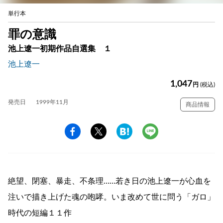
単行本
罪の意識
池上遼一初期作品自選集 １
池上遼一
1,047
円
(税込)
発売日
1999年11月
商品情報
絶望、閉塞、暴走、不条理……若き日の池上遼一が心血を
注いで描き上げた魂の咆哮。いま改めて世に問う「ガロ」
時代の短編１１作