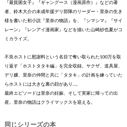
『最貧困女子』『ギャングース（漫画原作）』などの著
者、鈴木大介の未成年援デリ部隊のリーダー・里奈の生き
様を書いた初小説『里奈の物語』を、『シマシマ』『サイ
レーン』『レンアイ漫画家』などを描いた山崎紗也夏がコ
ミカライズ。
不良ホストに慰謝料という名目で奪い取られた100万を取
り返す「ホストタタキ編」を完全収録。ヤクザ、道具屋、
デリ嬢、里奈の仲間と共に「タタキ」の計画を練っていた
らホストには大きな裏の顔があり…。
最終エピソードは里奈の妊娠、そして実家に帰っての出
産。里奈の物語はクライマックスを迎える。
同じシリーズの本