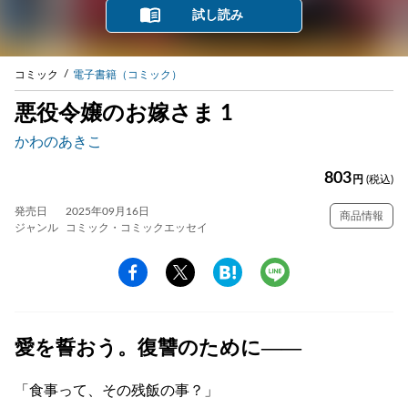
試し読み
コミック
電子書籍（コミック）
悪役令嬢のお嫁さま 1
かわのあきこ
803
円
(税込)
発売日
2025年09月16日
商品情報
ジャンル
コミック・コミックエッセイ
愛を誓おう。復讐のために――
「食事って、その残飯の事？」