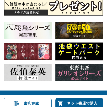
会社概要
自費出版のご案内
お問合せ
ネット書店で購入
書店在庫
株式会社文藝春秋
文春オンライン
Number Web
CREA WEB