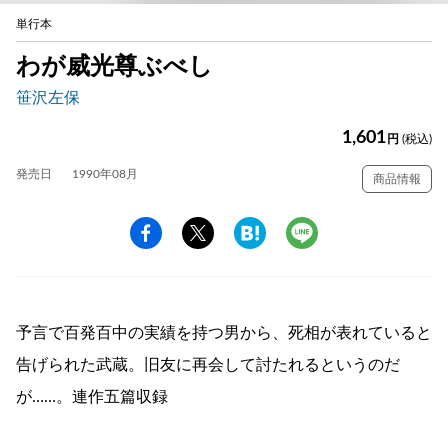
単行本
わが威光尊ぶべし
笹沢左保
1,601
円
(税込)
発売日
1990年08月
商品情報
予言で百発百中の実績を持つ男から、死相が表れていると
告げられた武蔵。旧友に再会して討たれるというのだ
が……。連作五篇収録