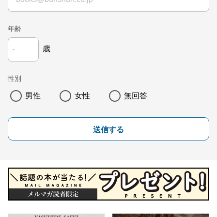
年齢
歳
性別
男性
女性
無回答
送信する