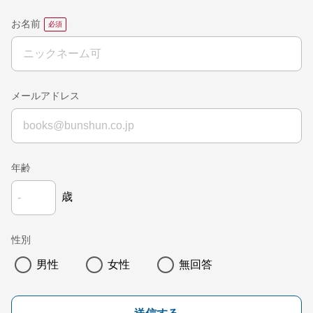
お名前
メールアドレス
年齢
歳
性別
男性
女性
無回答