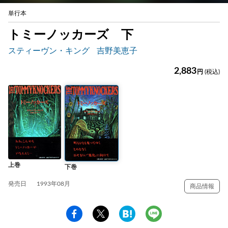
単行本
トミーノッカーズ 下
スティーヴン・キング
吉野美恵子
2,883
円
(税込)
上巻
下巻
発売日
1993年08月
商品情報