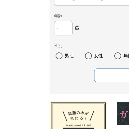
年齢
歳
性別
男性
女性
無