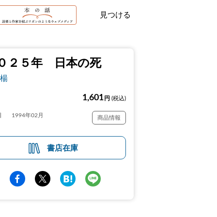
見つける
０２５年 日本の死
楊
1,601
円
(税込)
日
1994年02月
商品情報
書店在庫