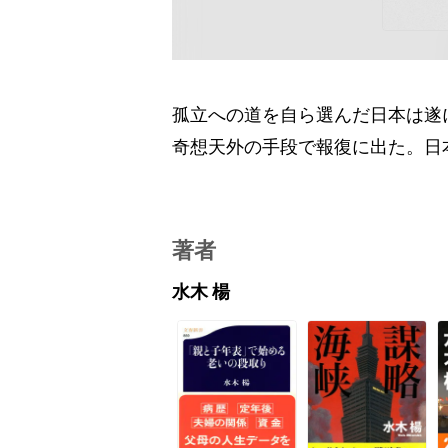
孤立への道を自ら選んだ日本は遂
奇想天外の手段で報復に出た。日
著者
水木 楊