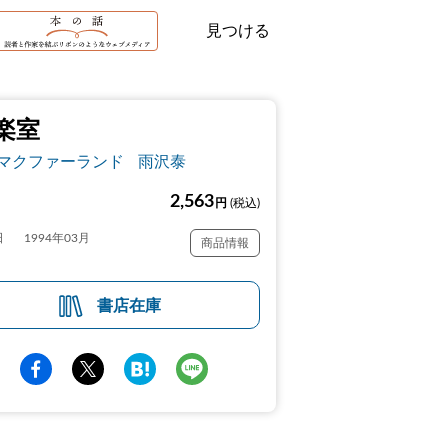
見つける
楽室
マクファーランド
雨沢泰
2,563
円
(税込)
日
1994年03月
商品情報
書店在庫