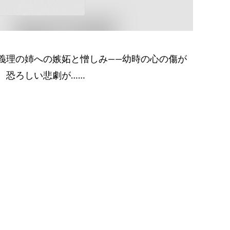
義理の姉への嫉妬と憎しみ――幼時の心の傷が
、恐ろしい悲劇が……