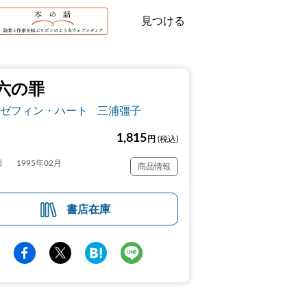
見つける
六の罪
ゼフィン・ハート
三浦彊子
1,815
円
(税込)
日
1995年02月
商品情報
書店在庫