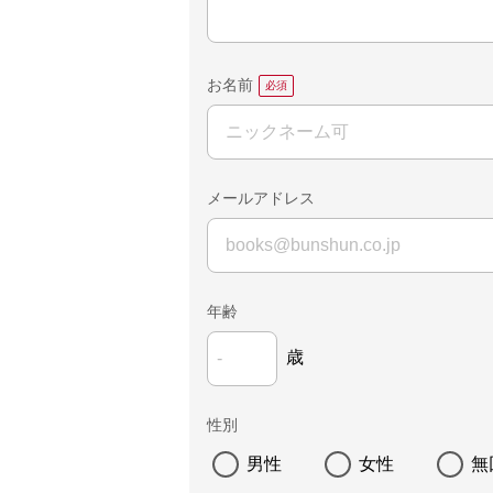
お名前
メールアドレス
年齢
歳
性別
男性
女性
無