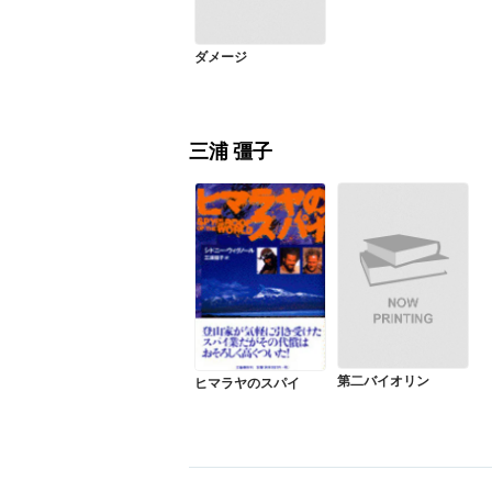
ダメージ
三浦 彊子
第二バイオリン
ヒマラヤのスパイ