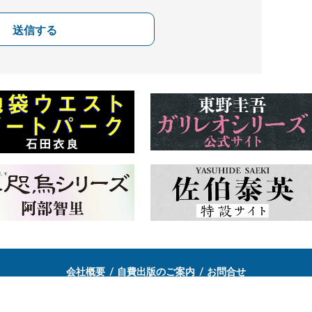
送信する
会社概要
自費出版のご案内
お問合せ
株式会社文藝春秋
文春オンライン
Number Web
CREA WEB
Copyright © Bungeishunju Ltd.