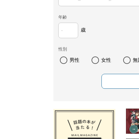
年齢
歳
性別
男性
女性
無