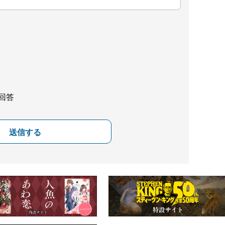
回答
送信する