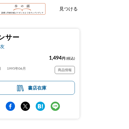
見つける
ンサー
友
1,494
円
(税込)
日
1995年06月
商品情報
書店在庫