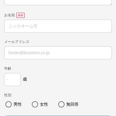
お名前
メールアドレス
年齢
歳
性別
男性
女性
無回答