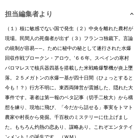
担当編集者より
（１）核に敏感でない国で発生（２）中央を離れた農村が
現場。民間人の死傷者が出ず（３）フランコ独裁下。言論
の統制が容易――。ために秘中の秘として遂行された水爆
回収作戦ブロークン・アロウ。’６６年。スペインの寒村
パロマレスで核兵器四基を搭載した米戦略爆撃機が炎上墜
落。２５メガトンの水爆一基が四十日間（ひょっとすると
今も！？）行方不明に。東西両陣営が震撼した、隠れた大
事件です。著者は第一報のベタ記事（切手二枚大）から構
想を練り、現地に飛び、「今だから話せる」事実をトマト
農家や村長から発掘。千百枚のミステリーに仕上げまし
た。もちろん灼熱の恋あり、謀略あり。これぞエンタテイ
ンメント！の誕生です。（ＷＭ）