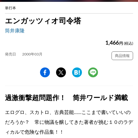
単行本
エンガッツィオ司令塔
筒井康隆
1,466
円
(税込)
発売日
2000年03月
商品情報
過激衝撃超問題作！ 筒井ワールド満載
エログロ、スカトロ、古典芸能……ここまで書いていいの
だろうか？ 常に物議を醸してきた著者が挑む１０のラデ
ィカルで危険な作品集！！