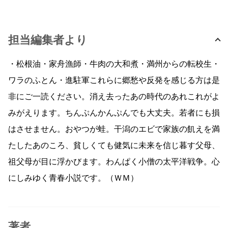
担当編集者より
・松根油・家舟漁師・牛肉の大和煮・満州からの転校生・
ワラのふとん・進駐軍これらに郷愁や反発を感じる方は是
非にご一読ください。消え去ったあの時代のあれこれがよ
みがえります。ちんぷんかんぷんでも大丈夫。若者にも損
はさせません。おやつが蛙。干潟のエビで家族の飢えを満
たしたあのころ、貧しくても健気に未来を信じ暮す父母、
祖父母が目に浮かびます。わんぱく小僧の太平洋戦争。心
にしみゆく青春小説です。（ＷＭ）
著者