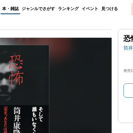
本・雑誌
ジャンルでさがす
ランキング
イベント
見つける
恐
筒井
発売