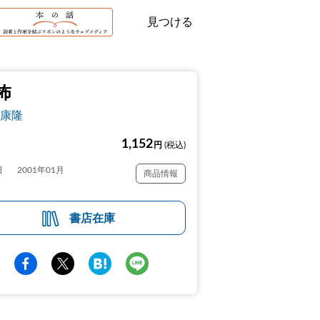
見つける
怖
康隆
1,152
円
(税込)
日
2001年01月
商品情報
書店在庫