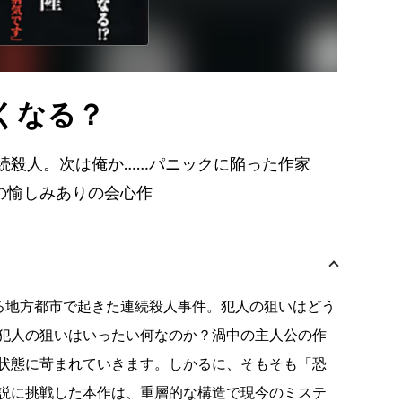
くなる？
続殺人。次は俺か……パニックに陥った作家
の愉しみありの会心作
る地方都市で起きた連続殺人事件。犯人の狙いはどう
犯人の狙いはいったい何なのか？渦中の主人公の作
状態に苛まれていきます。しかるに、そもそも「恐
説に挑戦した本作は、重層的な構造で現今のミステ