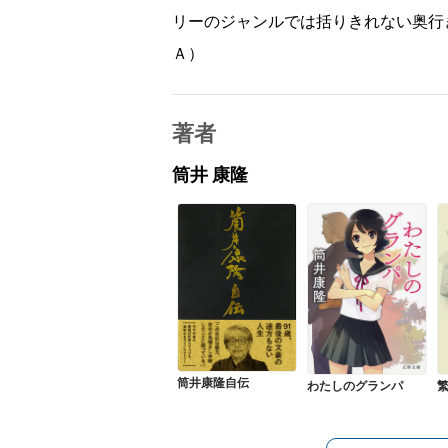
リーのジャンルでは括りきれない奥行
Ａ）
著者
筒井 康隆
筒井康隆自伝
わたしのグランパ