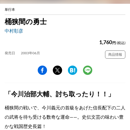
単行本
桶狭間の勇士
中村彰彦
1,760
円
(税込)
発売日
2003年06月
商品情報
「今川治部大輔、討ち取ったり！！」
桶狭間の戦いで、今川義元の首級をあげた信長配下の二人
の武将を待ち受ける数奇な運命――。史伝文芸の味わい豊
かな戦国歴史長篇！