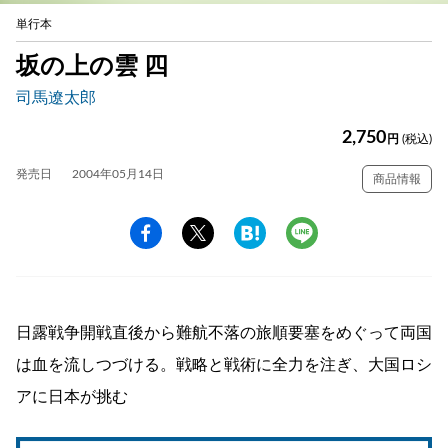
単行本
坂の上の雲 四
司馬遼太郎
2,750
円
(税込)
発売日
2004年05月14日
商品情報
日露戦争開戦直後から難航不落の旅順要塞をめぐって両国
は血を流しつづける。戦略と戦術に全力を注ぎ、大国ロシ
アに日本が挑む