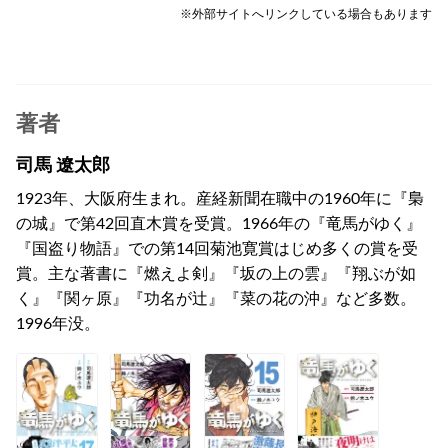
※外部サイトへリンクしている場合もあります
著者
司馬 遼太郎
1923年、大阪府生まれ。産経新聞在職中の1960年に『梟
の城』で第42回直木賞を受賞。1966年の『竜馬がゆく』
『国盗り物語』での第14回菊池寛賞はじめ多くの賞を受
賞。主な著書に『燃えよ剣』『坂の上の雲』『翔ぶが如
く』『関ヶ原』『功名が辻』『菜の花の沖』など多数。
1996年没。