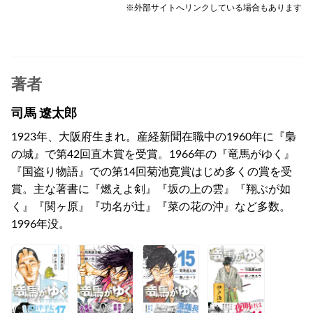
※外部サイトへリンクしている場合もあります
著者
司馬 遼太郎
1923年、大阪府生まれ。産経新聞在職中の1960年に『梟
の城』で第42回直木賞を受賞。1966年の『竜馬がゆく』
『国盗り物語』での第14回菊池寛賞はじめ多くの賞を受
賞。主な著書に『燃えよ剣』『坂の上の雲』『翔ぶが如
く』『関ヶ原』『功名が辻』『菜の花の沖』など多数。
1996年没。