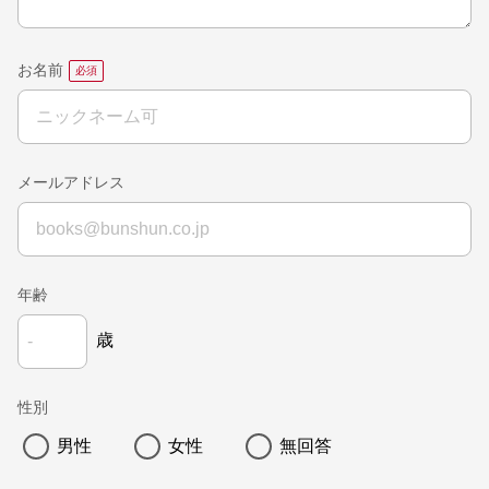
お名前
メールアドレス
年齢
歳
性別
男性
女性
無回答