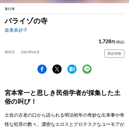
単行本
パライゾの寺
坂東眞砂子
1,728
円
(税込)
発売日
2007年06月
商品情報
宮本常一と思しき民俗学者が採集した土
俗の叫び！
土佐の古老の口から語られる明治初年の奇妙な出来事や奇
怪な犯罪の数々。濃密なエロスとグロテスクなユーモアが