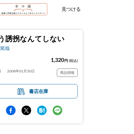
見つける
う誘拐なんてしない
篤哉
1,320
円
(税込)
日
2008年01月30日
商品情報
書店在庫