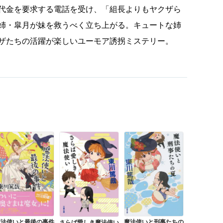
代金を要求する電話を受け、「組長よりもヤクザら
姉・皐月が妹を救うべく立ち上がる。キュートな姉
ザたちの活躍が楽しいユーモア誘拐ミステリー。
魔法使いと最後の事件
魔法使いと刑事たちの
さらば愛しき魔法使い