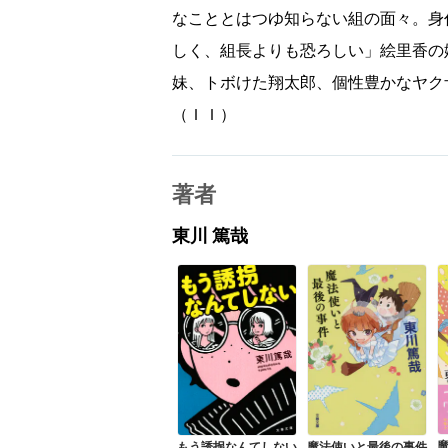
なこととはつゆ知らない組の面々。身
しく、組長よりも恐ろしい」絵里香の
妹、トボけた翔太郎、個性豊かなヤク
（ＩＩ）
著者
東川 篤哉
もう誘拐なんてしない
魔法使いと最後の事件