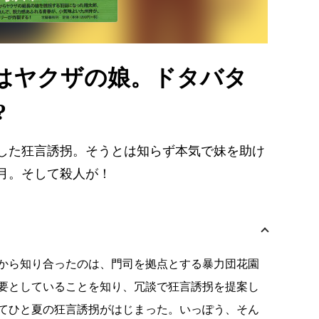
はヤクザの娘。ドタバタ
?
した狂言誘拐。そうとは知らず本気で妹を助け
月。そして殺人が！
から知り合ったのは、門司を拠点とする暴力団花園
要としていることを知り、冗談で狂言誘拐を提案し
てひと夏の狂言誘拐がはじまった。いっぽう、そん