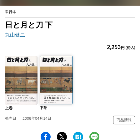
単行本
日と月と刀 下
丸山健二
2,253
円
(税込)
下巻
上巻
発売日
2008年04月14日
商品情報