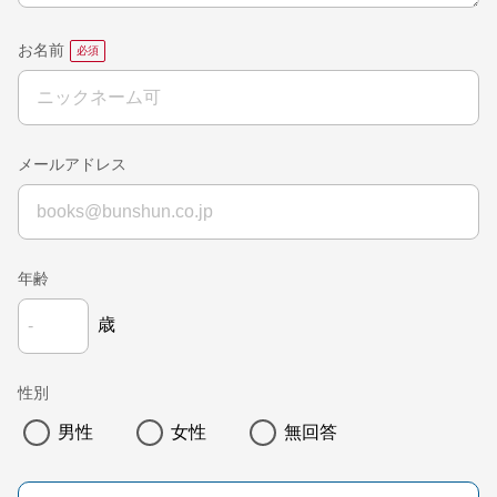
お名前
メールアドレス
年齢
歳
性別
男性
女性
無回答