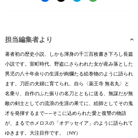
担当編集者より
著者初の歴史小説、しかも渾身の千三百枚書き下ろし長篇
小説です。室町時代、野盗にさらわれた女が産み落とした
男児の八十年余りの生涯が絢爛たる絵巻物のように語られ
ます。刀匠の夫婦に育てられ、自ら〈薬王寺 無名丸〉と
名乗り、自作のふた振りの名刀とともに送る、無謀だが無
敵の剣士としての流浪の生涯の果てに、絵師としてその鬼
才を発揮するまで——そこに込められた愛と復讐の物語
が、まるでホメロスの「オデッセイア」のように語られて
ゆきます。大注目作です。（NY）