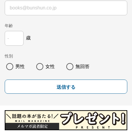
年齢
歳
性別
男性
女性
無回答
送信する