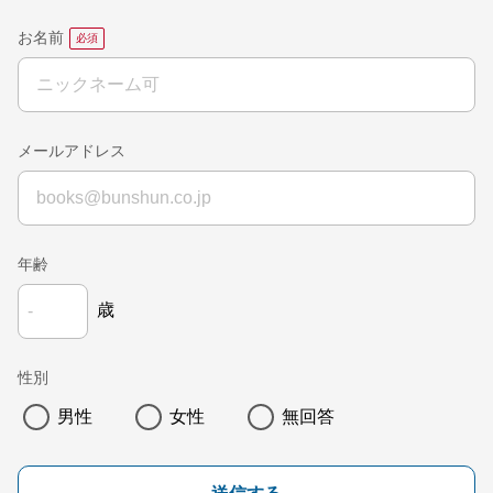
お名前
メールアドレス
年齢
歳
性別
男性
女性
無回答