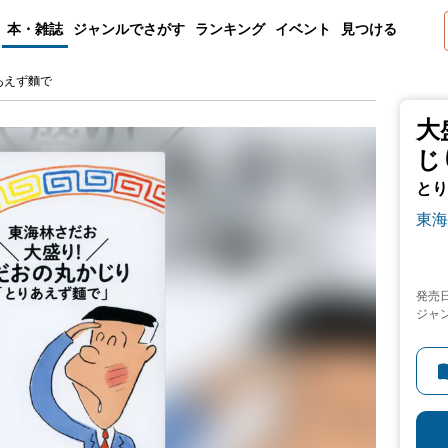
本・雑誌
ジャンルでさがす
ランキング
イベント
見つける
あえず麵で
大
じ
とり
東海
発売
ジャ