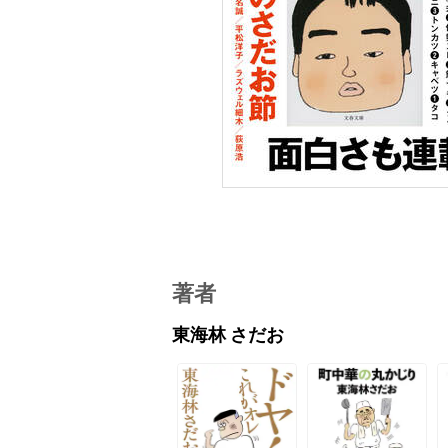
著者
東海林 さだお