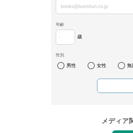
年齢
歳
性別
男性
女性
無
メディア