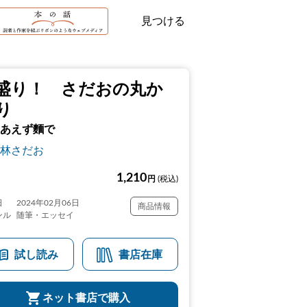
見つける
盛り！ さだおの丸か
り
あえず麵で
林さだお
1,210
円
(税込)
日
2024年02月06日
商品情報
ンル
随筆・エッセイ
試し読み
書店在庫
ネット書店で購入