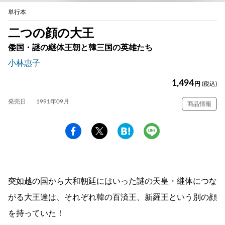
単行本
二つの顔の大王
倭国・謎の継体王朝と韓三国の英雄たち
小林惠子
1,494
円
(税込)
発売日
1991年09月
商品情報
突如越の国から大和朝廷にはいった謎の天皇・継体につな
がる大王達は、それぞれ韓の百済王、新羅王という別の顔
を持っていた！