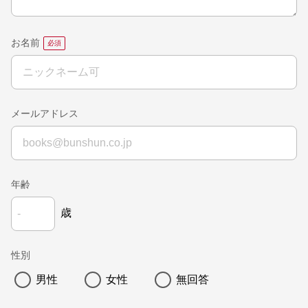
お名前
メールアドレス
年齢
歳
性別
男性
女性
無回答