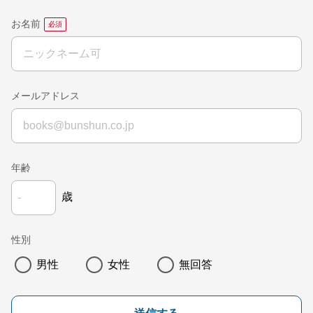
お名前
メールアドレス
年齢
歳
性別
男性
女性
無回答