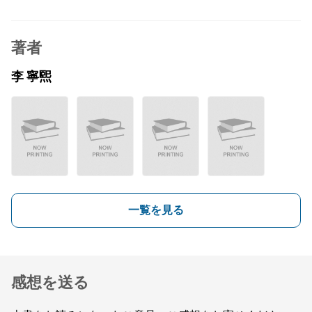
著者
李 寧煕
一覧を見る
感想を送る