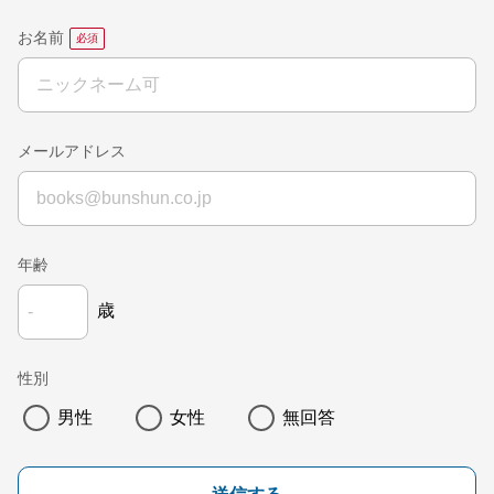
お名前
メールアドレス
年齢
歳
性別
男性
女性
無回答