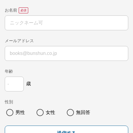
お名前
メールアドレス
年齢
歳
性別
男性
女性
無回答