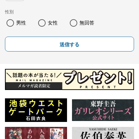
性別
男性
女性
無回答
送信する