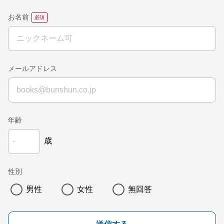
お名前
メールアドレス
年齢
歳
性別
男性
女性
無回答