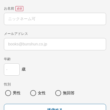
お名前
メールアドレス
年齢
歳
性別
男性
女性
無回答