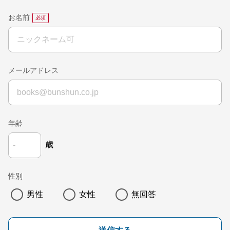
お名前
メールアドレス
年齢
歳
性別
男性
女性
無回答