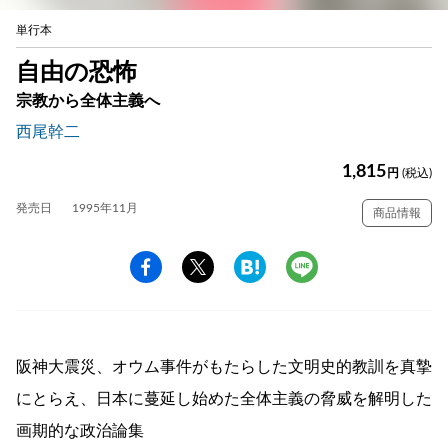
単行本
自由の恐怖
宗教から全体主義へ
西尾幹二
1,815
円
(税込)
発売日
1995年11月
商品情報
阪神大震災、オウム事件がもたらした文明史的教訓を真摯
にとらえ、日本に蔓延し始めた全体主義の脅威を解明した
画期的な政治論集