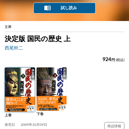
試し読み
文庫
決定版 国民の歴史 上
西尾幹二
924
円
(税込)
下巻
上巻
発売日
2009年10月09日
商品情報