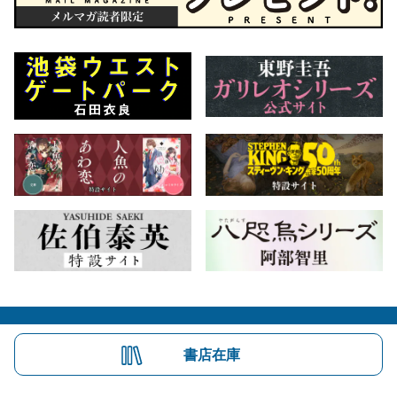
会社概要
自費出版のご案内
お問合せ
書店在庫
株式会社文藝春秋
文春オンライン
Number Web
CREA WEB
Copyright © Bungeishunju Ltd.