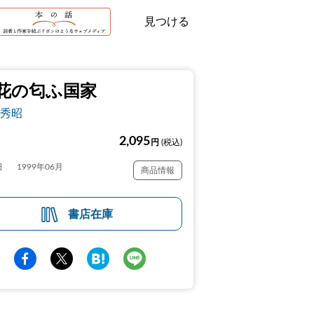
見つける
花の匂ふ国家
秀昭
2,095
円
(税込)
日
1999年06月
商品情報
書店在庫