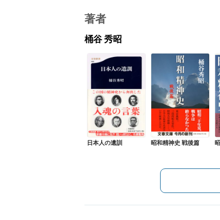
著者
桶谷 秀昭
日本人の遺訓
昭和精神史 戦後篇