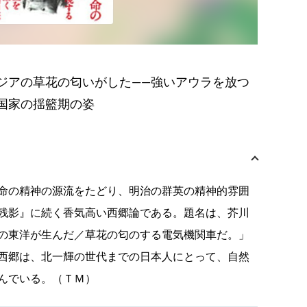
ジアの草花の匂いがした――強いアウラを放つ
国家の揺籃期の姿
命の精神の源流をたどり、明治の群英の精神的雰囲
残影』に続く香気高い西郷論である。題名は、芥川
の東洋が生んだ／草花の匂のする電気機関車だ。」
西郷は、北一輝の世代までの日本人にとって、自然
んでいる。（ＴＭ）