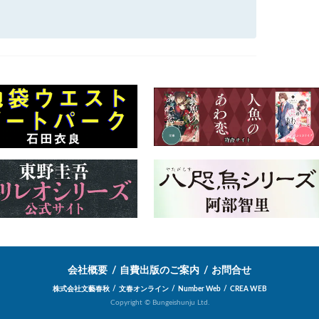
会社概要
自費出版のご案内
お問合せ
株式会社文藝春秋
文春オンライン
Number Web
CREA WEB
Copyright © Bungeishunju Ltd.