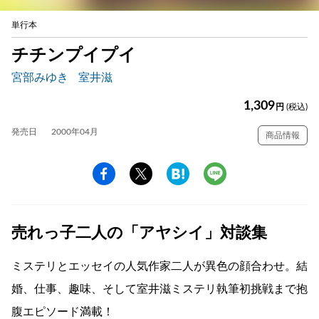
単行本
チチンプイプイ
宮部みゆき
室井滋
1,309
円
(税込)
発売日
2000年04月
商品情報
売れっ子二人の「アヤシイ」対談集
ミステリとエッセイの人気作家二人が異色の顔合わせ。結
婚、仕事、趣味、そして室井滋ミステリ執筆初挑戦まで抱
腹エピソード満載！