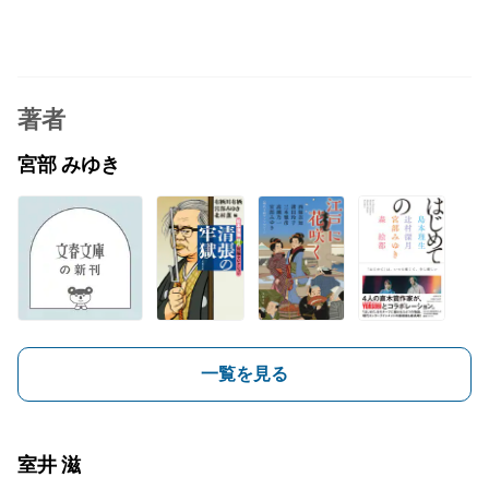
著者
宮部 みゆき
一覧を見る
室井 滋