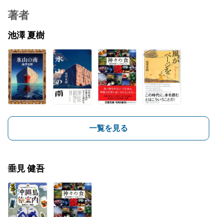
著者
池澤 夏樹
一覧を見る
垂見 健吾