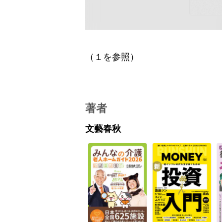
（１を参照）
著者
文藝春秋