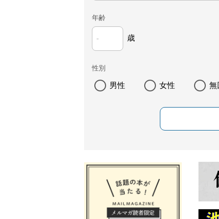
年齢
歳
性別
男性
女性
無