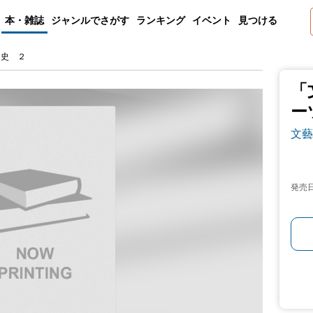
本・雑誌
ジャンルでさがす
ランキング
イベント
見つける
和史 ２
「
ー
文藝
発売