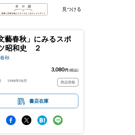
見つける
文藝春秋」にみるスポ
ツ昭和史 ２
春秋
3,080
円
(税込)
日
1988年08月
商品情報
書店在庫