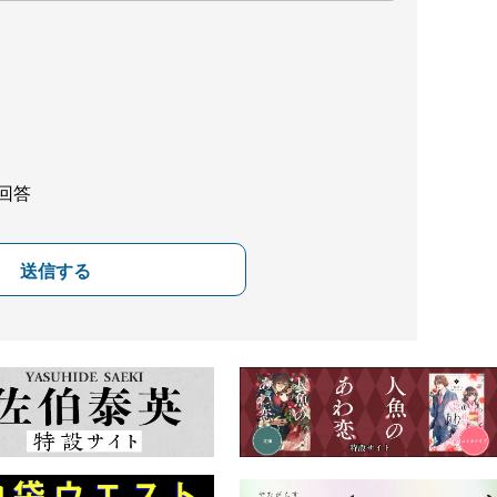
回答
送信する