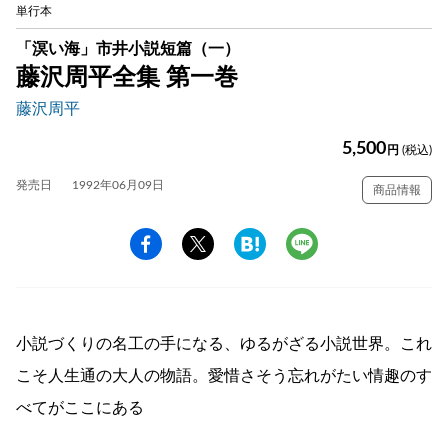
単行本
「溟い海」市井小説短篇（一）
藤沢周平全集 第一巻
藤沢周平
5,500
円
(税込)
発売日
1992年06月09日
商品情報
小説づくりの名工の手になる、ゆるがざる小説世界。これ
こそ人生通の大人の物語。愛惜さそう忘れがたい情趣のす
べてがここにある